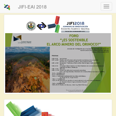
JIFI-EAI 2018
Desp
/
Ocult
Menú