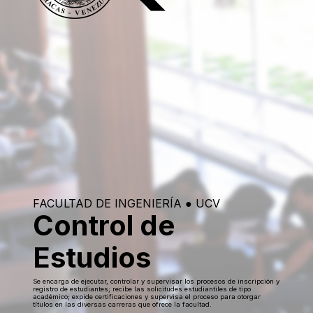
FACULTAD DE INGENIERÍA ● UCV
Control de
Estudios
ㅤㅤㅤSe encarga de ejecutar, controlar y supervisar los procesos de inscripción y
registro de estudiantes; recibe las solicitudes estudiantiles de tipo
académico; expide certificaciones y supervisa el proceso para otorgar
títulos en las diversas carreras que ofrece la facultad.