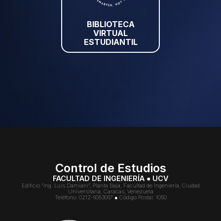
BIBLIOTECA
VIRTUAL
ESTUDIANTIL
Control de Estudios
FACULTAD DE INGENIERÍA ● UCV
Edificio "Ing. Luis Damiani", Planta Baja, Facultad de Ingeniería, Ciudad
Universitaria, Caracas, Venezuela
Teléfono: 0212-6053067 ● Código Postal: 1050